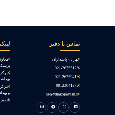
تماس با دفتر
لینک
تهران- پاسداران
معاون
پزشکی
021-26755126
مرکز 
021-26759413
بهداش
09123041272
مرکز 
و بهدا
hse@diakopayesh.ir
انجمن