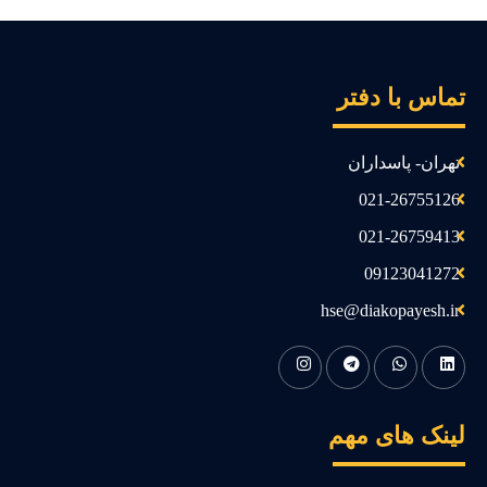
ماس با دفتر
تهران- پاسداران
021-26755126
021-26759413
09123041272
hse@diakopayesh.ir
ینک های مهم