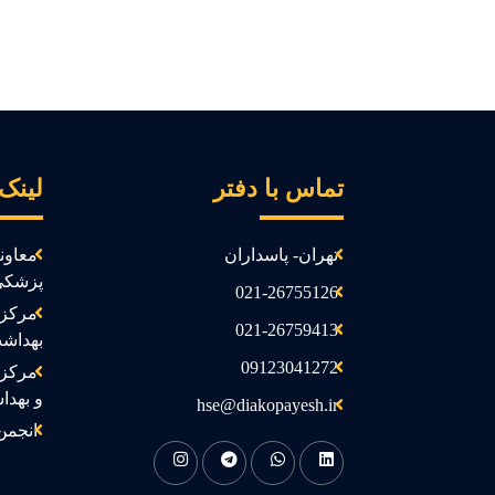
تماس با دفتر
لینک
تهران- پاسداران
معاون
پزشکی
021-26755126
مرکز 
021-26759413
بهداش
09123041272
مرکز 
و بهدا
hse@diakopayesh.ir
انجمن