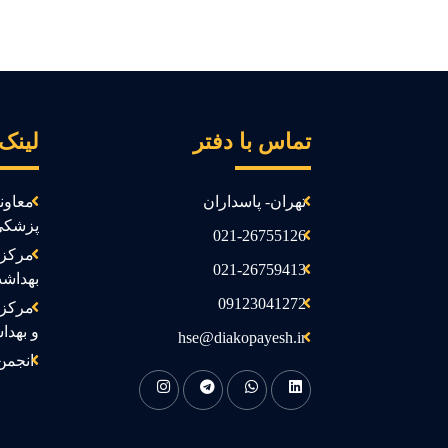
تماس با دفتر
لینک
تهران- پاسداران
معاون
پزشکی
021-26755126
مرکز 
021-26759413
بهداش
09123041272
مرکز 
و بهدا
hse@diakopayesh.ir
انجمن