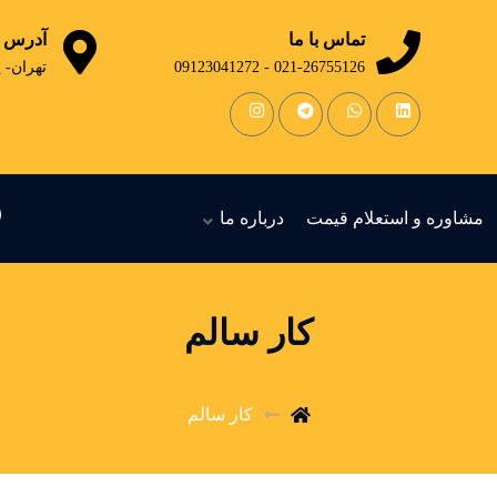
تماس با ما
آدرس
021-26755126 - 09123041272
تهران- 
مشاوره و استعلام قیمت
درباره ما
کار سالم
کار سالم