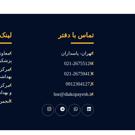
تماس با دفتر
لینک
تهران- پاسداران
معاون
پزشکی
021-26755126
مرکز 
021-26759413
بهداش
09123041272
مرکز 
و بهدا
hse@diakopayesh.ir
انجمن