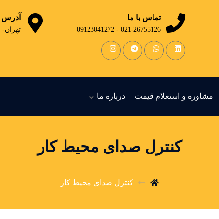
تماس با ما
آدرس
021-26755126 - 09123041272
تهران- 
مشاوره و استعلام قیمت
درباره ما
کنترل صدای محیط کار
کنترل صدای محیط کار