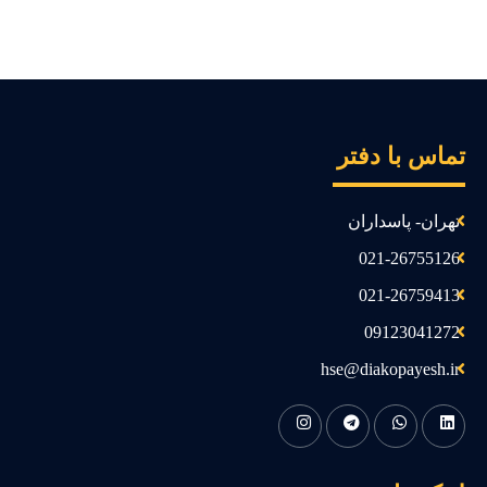
ماس با دفتر
تهران- پاسداران
021-26755126
021-26759413
09123041272
hse@diakopayesh.ir