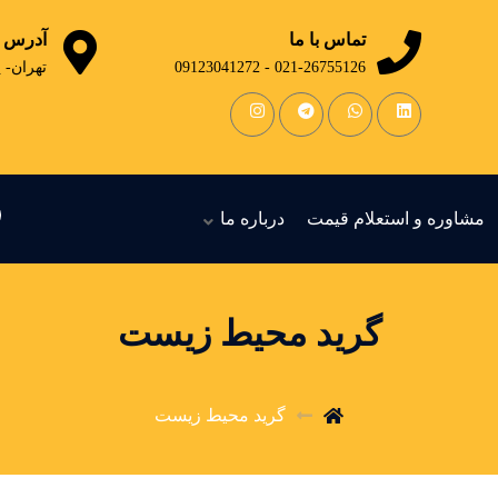
تماس با ما
آدرس
021-26755126 - 09123041272
تهران- 
مشاوره و استعلام قیمت
درباره ما
گرید محیط زیست
گرید محیط زیست