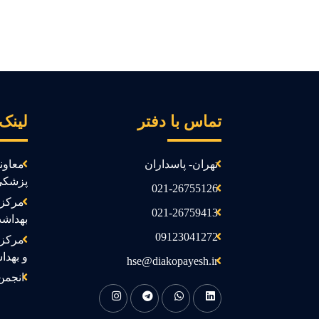
تماس با دفتر
لینک
تهران- پاسداران
معاون
پزشکی
021-26755126
مرکز 
021-26759413
بهداش
09123041272
مرکز 
و بهدا
hse@diakopayesh.ir
انجمن