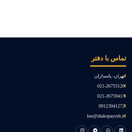
ماس با دفتر
تهران- پاسداران
021-26755126
021-26759413
09123041272
hse@diakopayesh.ir