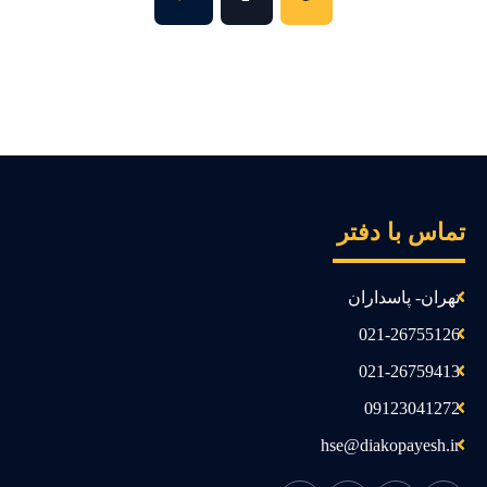
ماس با دفتر
تهران- پاسداران
021-26755126
021-26759413
09123041272
hse@diakopayesh.ir