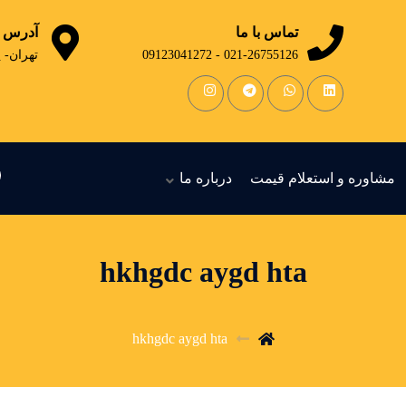
تماس با ما
آدرس
021-26755126 - 09123041272
تهران- 
مشاوره و استعلام قیمت
درباره ما
hkhgdc aygd hta
hkhgdc aygd hta