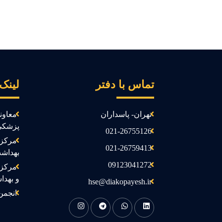
تماس با دفتر
لینک
تهران- پاسداران
معاون
پزشکی
021-26755126
مرکز 
021-26759413
بهداش
09123041272
مرکز 
و بهدا
hse@diakopayesh.ir
انجمن