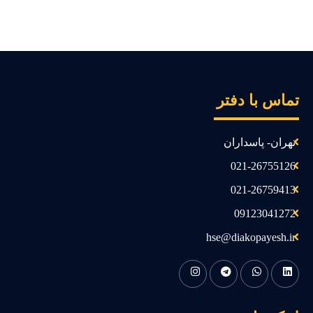
ماس با دفتر
تهران- پاسداران
021-26755126
021-26759413
09123041272
hse@diakopayesh.ir