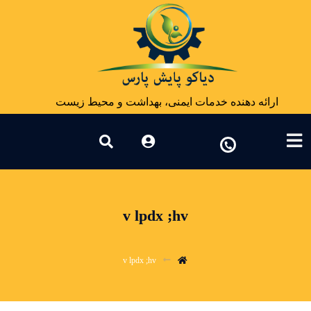
ارائه دهنده خدمات ایمنی، بهداشت و محیط زیست
v lpdx ;hv
v lpdx ;hv