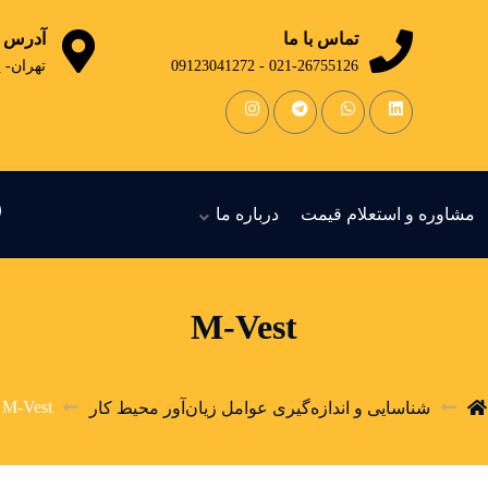
تماس با ما
آدرس
021-26755126 - 09123041272
تهران- 
مشاوره و استعلام قیمت
درباره ما
M-Vest
M-Vest
شناسایی و اندازه‌گیری عوامل زیان‌آور محیط کار