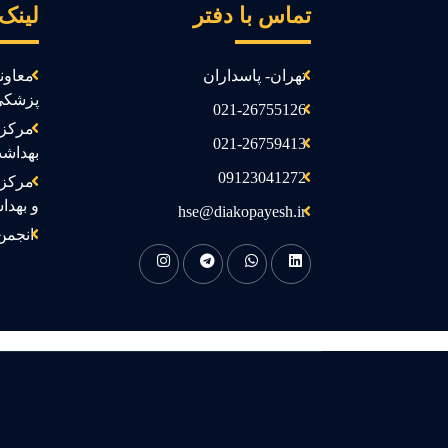
تماس با دفتر
لینک
تهران- پاسداران
معاون
پزشکی
021-26755126
مرکز 
021-26759413
بهداش
09123041272
مرکز 
و بهدا
hse@diakopayesh.ir
انجمن