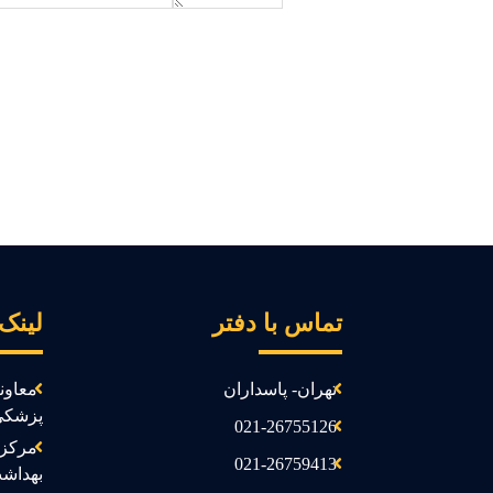
تماس با دفتر
لینک
تهران- پاسداران
معاون
پزشکی
021-26755126
مرکز 
021-26759413
بهداش