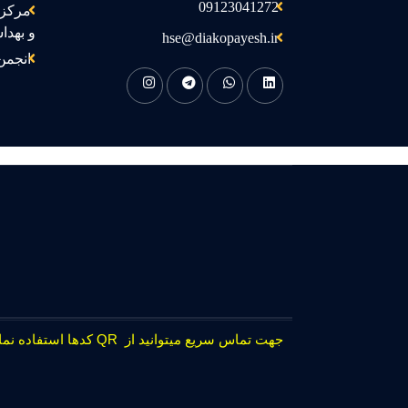
09123041272
مرکز 
و بهدا
hse@diakopayesh.ir
انجمن
جهت تماس سریع میتوانید از QR کدها استفاده نمایید.